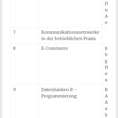
Dokum
netzba
Anwe
entwi
7
Kommunikationsnetzwerke
in der betrieblichen Praxis
8
E-Commerce
Infor
berufl
gesell
Herau
einset
und b
9
Datenbanken II –
Beruf
Programmierung
Aufga
Algori
und P
bewäl