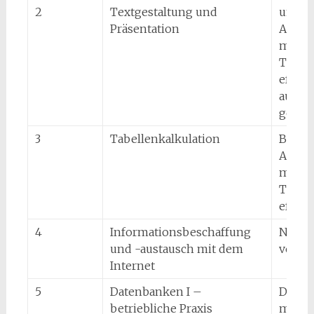
2
Textgestaltung und
umfan
Präsentation
Ausar
mittel
Textv
effizie
aufbe
gestal
3
Tabellenkalkulation
Berufl
Arbei
mittel
Tabell
effizi
4
Informationsbeschaffung
Netzb
und -austausch mit dem
verst
Internet
5
Datenbanken I –
Daten
betriebliche Praxis
modell